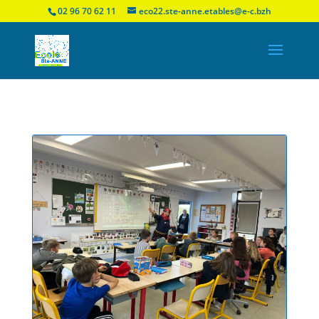
02 96 70 62 11
eco22.ste-anne.etables@e-c.bzh