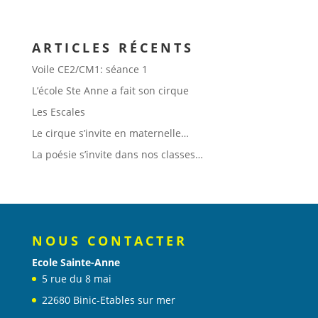
ARTICLES RÉCENTS
Voile CE2/CM1: séance 1
L’école Ste Anne a fait son cirque
Les Escales
Le cirque s’invite en maternelle…
La poésie s’invite dans nos classes…
NOUS CONTACTER
Ecole Sainte-Anne
5 rue du 8 mai
22680 Binic-Etables sur mer