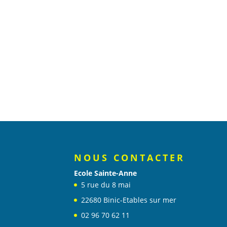
NOUS CONTACTER
Ecole Sainte-Anne
5 rue du 8 mai
22680 Binic-Etables sur mer
02 96 70 62 11