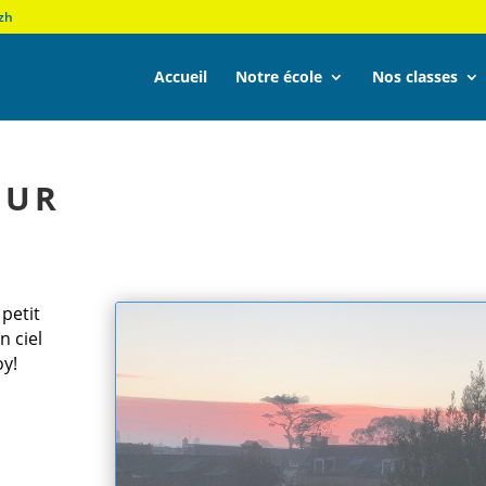
zh
Accueil
Notre école
Nos classes
EUR
petit
n ciel
y!