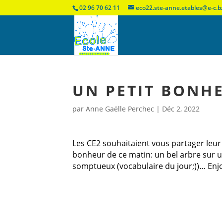
02 96 70 62 11
eco22.ste-anne.etables@e-c.b
UN PETIT BONH
par
Anne Gaëlle Perchec
|
Déc 2, 2022
Les CE2 souhaitaient vous partager leur 
bonheur de ce matin: un bel arbre sur u
somptueux (vocabulaire du jour;))… Enjo