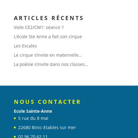
ARTICLES RÉCENTS
Voile CE2/CM1: séance 1
L’école Ste Anne a fait son cirque
Les Escales
Le cirque s’invite en maternelle…
La poésie s’invite dans nos classes…
NOUS CONTACTER
Ecole Sainte-Anne
5 rue du 8 mai
22680 Binic-Etables sur mer
02 96 70 62 11