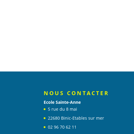
NOUS CONTACTER
Ecole Sainte-Anne
5 rue du 8 mai
22680 Binic-Etables sur mer
02 96 70 62 11