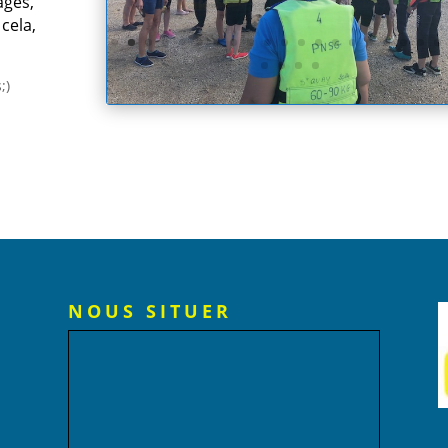
ages,
cela,
;)
NOUS SITUER