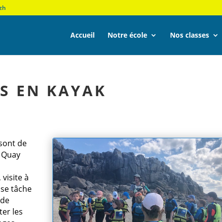
zh
Accueil
Notre école
Nos classes
ES EN KAYAK
sont de
 Quay
visite à
se tâche
 de
ter les