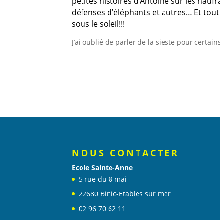
petites histoires d’Antoine sur les naufr
défenses d’éléphants et autres… Et tout 
sous le soleil!!!
J’ai oublié de parler de la sieste pour certains
NOUS CONTACTER
Ecole Sainte-Anne
5 rue du 8 mai
22680 Binic-Etables sur mer
02 96 70 62 11