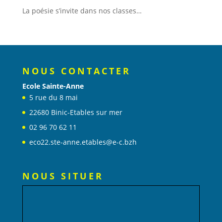
La poésie s’invite dans nos classes…
NOUS CONTACTER
Ecole Sainte-Anne
5 rue du 8 mai
22680 Binic-Etables sur mer
02 96 70 62 11
eco22.ste-anne.etables@e-c.bzh
NOUS SITUER