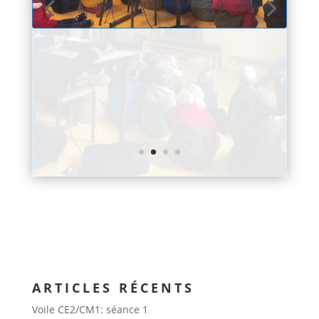
ARTICLES RÉCENTS
Voile CE2/CM1: séance 1
L’école Ste Anne a fait son cirque
Les Escales
Le cirque s’invite en maternelle…
La poésie s’invite dans nos classes…