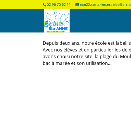
02 96 70 62 11
eco22.ste-anne.etables@e-c.b
Depuis deux ans, notre école est labelli
Avec nos élèves et en particulier les dé
avons choisi notre site: la plage du Moul
bac à marée et son utilisation…